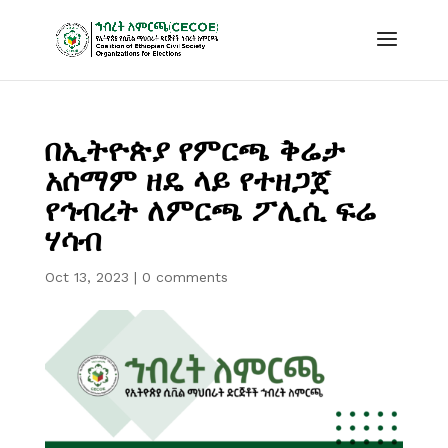
በኢትዮጵያ የምርጫ ቅሬታ
አሰማም ዘዴ ላይ የተዘጋጀ
የኅብረት ለምርጫ ፖሊሲ ፍሬ
ሃሳብ
Oct 13, 2023
|
0 comments