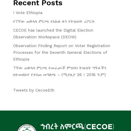
Recent Posts
I Vote Ethiopia
የ7ኛው ጠቅላላ ምርጫ የእኩለ ቀን የትዝብት ሪፖርት
CECOE has launched the Digital Election
Observation Workspace (DEOW)
Observation Finding Report on Voter Registration
Processes for the Seventh General Elections of
Ethiopia
7ኛው ጠቅላላ ምርጫ የመራጮች ምዝገባ ትዝብት ግኝቶችን
በተመለከተ የተሰጠ መግለጫ – (ሚያዚያ 26 ፣ 2018 ዓ.ም)
Tweets by CecoeEth