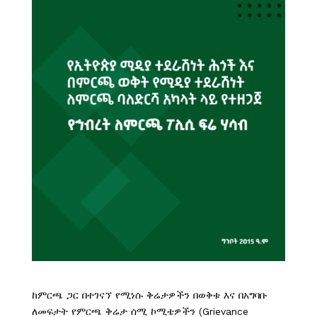
ከምርጫ ጋር በተገናኘ የሚነሱ ቅሬታዎችን በወቅቱ እና በአግባቡ
ለመፍታት የምርጫ ቅሬታ ሰሚ ኮሚቴዎችን (Grievance