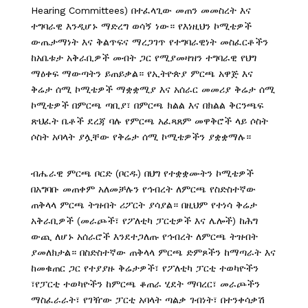
Hearing Committees) በተፈላጊው መጠን መመስረት እና
ተግባራዊ እንዲሆኑ ማድረግ ወሳኝ ነው። የእነዚህን ኮሚቴዎች
ውጤታማነት እና ቅልጥፍና ማረጋገጥ የተግባራዊነት መስፈርቶችን
ከአቤቱታ አቅራቢዎች መብት ጋር የሚያመዛዝን ተግባራዊ የህግ
ማዕቀፍ ማውጣትን ይጠይቃል። የኢትዮጵያ ምርጫ አዋጅ እና
ቅሬታ ሰሚ ኮሚቴዎች ማቋቋሚያ እና አሰራር መመሪያ ቅሬታ ሰሚ
ኮሚቴዎች በምርጫ ጣቢያ፣ በምርጫ ክልል እና በክልል ቅርንጫፍ
ጽህፈት ቤቶች ደረጃ ባሉ የምርጫ አፈጻጸም መዋቅሮች ላይ ሶስት
ሶስት አባላት ያሏቸው የቅሬታ ሰሚ ኮሚቴዎችን ያቋቋማሉ።
ብሔራዊ ምርጫ ቦርድ (ቦርዱ) በህግ የተቋቋሙትን ኮሚቴዎች
በአግባቡ መጠቀም አለመቻሉን የኅብረት ለምርጫ የስድስተኛው
ጠቅላላ ምርጫ ትዝብት ሪፖርት ያሳያል። በዚህም የተነሳ ቅሬታ
አቅራቢዎች (መራጮች፣ የፖለቲካ ፓርቲዎች እና ሌሎች) ከሕግ
ውጪ ለሆኑ አሰራሮች እንደተጋለጡ የኅብረት ለምርጫ ትዝብት
ያመለክታል። በስድስተኛው ጠቅላላ ምርጫ ድምጾችን ከማጣራት እና
ከመቁጠር ጋር የተያያዙ ቅሬታዎች፣ የፖለቲካ ፓርቲ ተወካዮችን
፣የፓርቲ ተወካዮችን ከምርጫ ቆጠራ ሂደት ማባረር፣ መራጮችን
ማስፈራራት፣ የገዥው ፓርቲ አባላት ጣልቃ ገብነት፣ በተንቀሳቃሽ