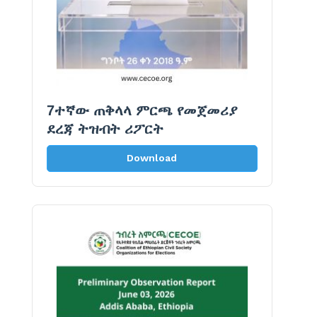
7ተኛው ጠቅላላ ምርጫ የመጀመሪያ
ደረጃ ትዝብት ሪፖርት
Download