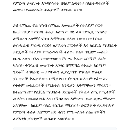
የምርጫ ታዛቢነት እንዳይሳተፉ በባለሥልጣናት/ በአስተዳዳሪዎች
መገደብ የመሳሰሉት ቅሬታዎች ቀርበው ነበር።
ይህ የፖሊሲ ፍሬ ሃሳብ በፖሊሲ አውጪዎች በተለይም ቦርዱ
በኢትዮጵያ የምርጫ ቅሬታ አሰማም ዘዴ ላይ የፖሊሲ ማሻሻያ
ለማድረግ አሳማኝ ሃሳብ ለማቅረብ ያለመ ነው። በዚህ ሰነድ
ለብሔራዊ ምርጫ ቦርድ፣ ለፖለቲካ ፓርቲዎች እና ለሲቪል ማህበራት
ድርጅቶች የተለያዩ ምክረ-ሃሳቦች ተሰጥተዋል። በዚህም መሰረት
ቦርዱ አሁን በሕግ የተደነገገው የምርጫ ቅሬታ አሰማም ሂደት
ካሉበት ተግባራዊ ውሱንነት አንፃር በማሻሻል የቅሬታ አሰማም
ሂደቶች ተግባራዊ መሆናቸውን ሊያረጋግጥ ይገባል። ፖለቲካ
ፓርቲዎች ቅሬታቸውን በሚያቀርቡበት ጊዜ ሁሉንም የሕግ እና
የተቋም መስፈርቶች የሚከተሉ እንዲሆኑ አቅማቸውን ማሳደግ።
በተጨማሪም የሲቪል ማህበራት ድርጅቶች የቅሬታ ሰሚ ኮሚቴዎች
አባላትን በመመልመል እና በማሰልጠን ለምርጫ ቦርድ ድጋፍ ማድረግ
አለባቸው። ከዚህም ባለፈ የሲቪል ማህበራት ድርጅቶች የኢትዮጵያ
የምርጫ ቅሬታ አሰማም ዘዴ ሕግን የሚመለከቱ ስልጠናዎችን
ለፖለቲካ ፓርቲዎች መስጠት አለባቸው።