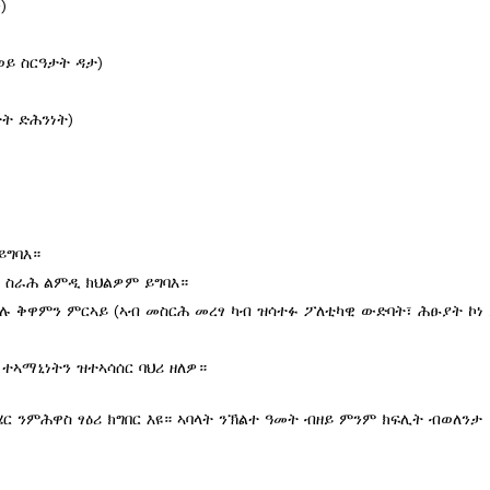
)
ወይ ስርዓታት ዳታ)
ት ድሕንነት)
ይግባእ።
 ስራሕ ልምዲ ክህልዎም ይግባእ።
ሉ ቅዋምን ምርኣይ (ኣብ መስርሕ መረፃ ካብ ዝሳተፉ ፖለቲካዊ ውድባት፣ ሕፁያት ኮነ
 ተኣማኒነትን ዝተኣሳሰር ባህሪ ዘለዎ።
ር ንምሕዋስ ፃዕሪ ክግበር እዩ። ኣባላት ንኽልተ ዓመት ብዘይ ምንም ክፍሊት ብወለንታ