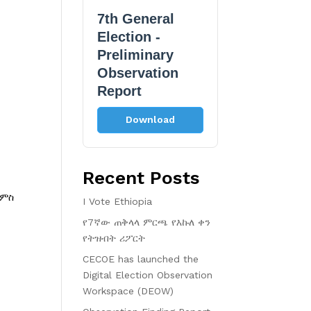
7th General
Election -
Preliminary
Observation
Report
Download
Recent Posts
 ምስ
I Vote Ethiopia
የ7ኛው ጠቅላላ ምርጫ የእኩለ ቀን
የትዝብት ሪፖርት
CECOE has launched the
Digital Election Observation
Workspace (DEOW)