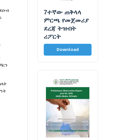
 ደቡብ
7ተኛው ጠቅላላ
ዱ
ምርጫ የመጀመሪያ
ደረጃ ትዝብት
ሪፖርት
ዲ
Download
ይ
ት
ኻርን
ካላት
ምነት