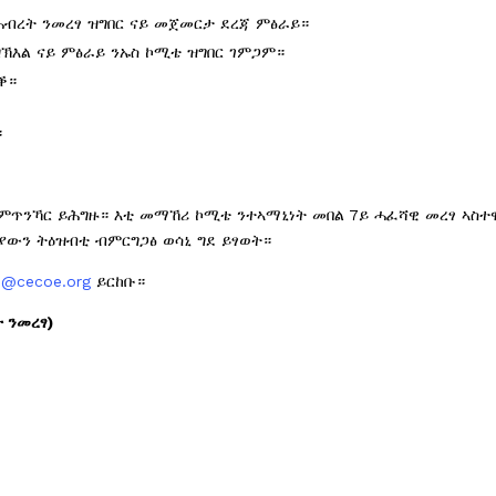
ብረት ንመረፃ ዝግበር ናይ መጀመርታ ደረጃ ምፅራይ።
ኽእል ናይ ምፅራይ ንኡስ ኮሚቴ ዝግበር ገምጋም።
ድቕ።
።
ጥንኻር ይሕግዙ። እቲ መማኸሪ ኮሚቴ ንተኣማኒነት መበል 7ይ ሓፈሻዊ መረፃ ኣስተ
ውን ትዕዝብቲ ብምርግጋፅ ወሳኒ ግደ ይፃወት።
o@cecoe.org
ይርከቡ።
ት
ንመረፃ
)