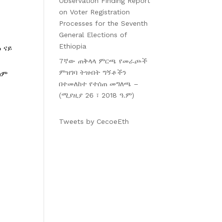
Observation Finding Report
on Voter Registration
Processes for the Seventh
General Elections of
Ethiopia
 ናይ
7ኛው ጠቅላላ ምርጫ የመራጮች
ምዝገባ ትዝብት ግኝቶችን
ከም
በተመለከተ የተሰጠ መግለጫ –
(ሚያዚያ 26 ፣ 2018 ዓ.ም)
Tweets by CecoeEth