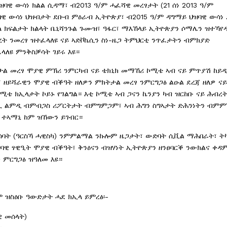
ባዊ ውሳነ ክልል ሲዳማ፣ ብ2013 ዓ/ም ሓፈሻዊ መረፃታት (21 ሰነ 2013 ዓ/ም
ዝባዊ ውሳነ ህዝብታት ደቡብ ምዕራብ ኢትዮጵያ፣ ብ2015 ዓ/ም ዳግማይ ህዝባዊ ውሳነ
ገለ ክፍልታት ክልላት ቤኒሻንጉል ጉሙዝ፣ ዓፋር፣ ማእኸላይ ኢትዮጵያን ሶማሌን ዝተኻየ
ት ንመረፃ ዝተፈላለዩ ናይ ኣድቮኬሲን ስነ-ዜጋ ትምህርቲ ንጥፈታትን ብምክያድ
ላለዩ ምንቅስቓሳት ገይሩ እዩ።
ታል መረፃ ሞያዊ ምኽሪ ንምርካብ ናይ ቴክኒክ መማኸሪ ኮሚቴ ኣብ ናይ ምጥያሽ ከይ
 ዘይሻራዊን ሞያዊ ብቕዓት ዘለዎን ምክትታል መረፃ ንምርግጋፅ ልዑል ደረጃ ዘለዎ ና
ሚቴ ክኢላታት ኮይኑ የገልግል። እቲ ኮሚቴ ኣብ ጋናን ኬንያን ካብ ዝርከቡ ናይ ሕብረ
ሊ ልምዲ ብምብጋስ ሪፖርትታት ብምግምጋም፣ ኣብ ሕግን ስግኣታት ድሕንነትን ብምም
 ተኣማኒ ከም ዝኸውን ይገብር።
ሰባት (ዓርስኻ ሓዊስካ) ንምምልማል ንኩሎም ዜጋታት፣ ውድባት ሲቪል ማሕበራት፣ ት
ባዊ ፃዊዒት ሞያዊ ብቕዓት፣ ቅንዕናን ብዝሃነት ኢትዮጵያን ዘንፀባርቕ ንውክልና ቀዳ
 ምርግጋፅ ዝዓለመ እዩ።
ም ዝስዕቡ ዓውድታት ሓደ ክኢላ ይምረፅ፡-
ዊ መሰላት)