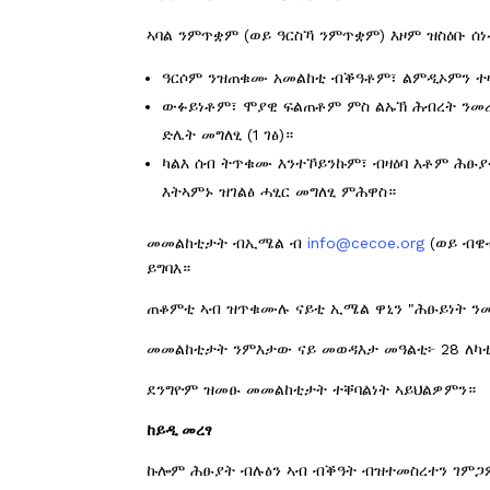
ኣባል ንምጥቋም (ወይ ዓርስኻ ንምጥቋም) እዞም ዝስዕቡ ሰ
ዓርሶም ንዝጠቁሙ አመልከቲ ብቕዓቶም፣ ልምዲኦምን ተዛ
ውፉይነቶም፣ ሞያዊ ፍልጠቶም ምስ ልኡኽ ሕብረት ንመረ
ድሌት መግለፂ (1 ገፅ)።
ካልእ ሰብ ትጥቁሙ እንተኾይንኩም፣ ብዛዕባ እቶም ሕፁ
እትኣምኑ ዝገልፅ ሓፂር መግለፂ ምሕዋስ።
መመልከቲታት ብኢሜል ብ
info@cecoe.org
(ወይ ብዌ
ይግባእ።
ጠቆምቲ ኣብ ዝጥቁሙሉ ናይቲ ኢሜል ዋኒን "ሕፁይነት ንመ
መመልከቲታት ንምእታው ናይ መወዳእታ መዓልቲ፦ 28 ለካቲ
ደንግዮም ዝመፁ መመልከቲታት ተቐባልነት ኣይህልዎምን።
ከይዲ
መረፃ
ኩሎም ሕፁያት ብሉፅን ኣብ ብቕዓት ብዝተመስረተን ገምጋም