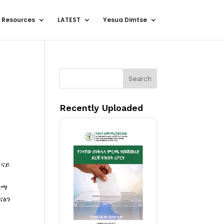
 Resources
LATEST
Yesua Dimtse
Search
Recently Uploaded
 ናይ
ላማ
ናፅን