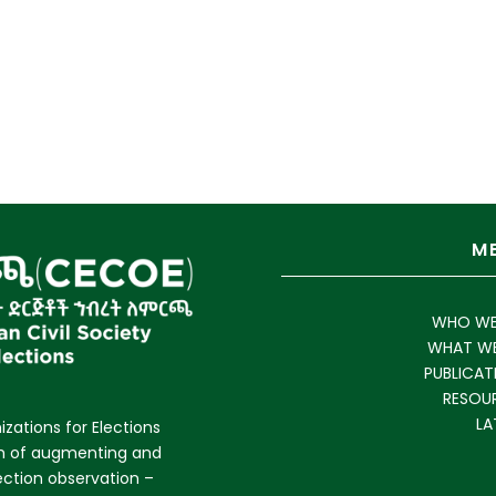
M
WHO WE
WHAT W
PUBLICAT
RESOU
LA
izations for Elections
im of augmenting and
lection observation –