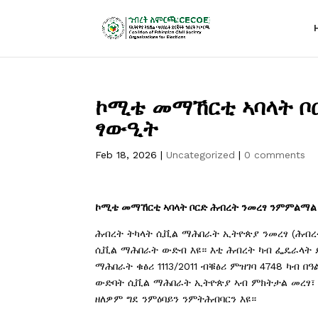
ኮሚቴ መማኸርቲ ኣባላት ቦ
ፃውዒት
Feb 18, 2026
|
Uncategorized
|
0 comments
ኮሚቴ
መማኸርቲ
ኣባላት
ቦርድ
ሕብረት
ንመረፃ
ንምምልማል
ሕብረት ትካላት ሲቪል ማሕበራት ኢትዮጵያ ንመረፃ (ሕብረት 
ሲቪል ማሕበራት ውድብ እዩ። እቲ ሕብረት ካብ ፌዴራላት 
ማሕበራት ቁፅሪ 1113/2011 ብቑፅሪ ምዝገባ 4748 ካብ
ውድባት ሲቪል ማሕበራት ኢትዮጵያ ኣብ ምክትታል መረፃ፣ ኣ
ዘለዎም ግደ ንምዕባይን ንምትሕብባርን እዩ።