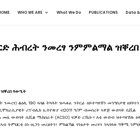
HOME
WHO WE ARE
What We Do
PUBLICATIONS
Data &
ርድ ሕብረት ንመረፃ ንምምልማል ዝቐረበ
ዝቐረበ
ፃውዒት
ንመረፃ) ልዕሊ 190 ኣባል ትካላት ዝሓቆፈ ንትርፊ ዘይተጣየሸን መንግስታዊ ዘይኮነን
ዴሞክራሲያዊት ሪፐብሊክ ኢትዮጵያ ብ2011 ዓ/ም ብመሰረት ኣዋጅ ውድባት ሲቪል
 በዓል መዚ ውድባት ሲቪል ማሕበራት (ACSO) ፍቓድ ረኺቡ። እቲ ውድብ ዝተጣየሸሉ ዕ
ብ ትምህርቲ ስነ-ዜጋን መረፅትን፣ ምክልኻል ጎንፅታት መረፃን ንኣባላቱ ዓቕሚ ንምህ