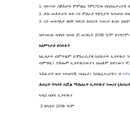
ዝተሓተ ረቛሕታት ምምልኡ ንምርግጋፅ ብሴክሬታሪያት ሕ
ቃለ-መሕተታት ወይ ናይ ምፅራይ ፃዊዒታት ክሓውስ ብዝ
ናይ መወዳእታ ለበዋ ንቦርድ ሕብረት ንመረፃ ቀሪቡ ይፀ
ዝተመርፁ ኣባላት ክሳብ 31 መጋቢት 2018 ዓ/ም ይንገሮም
ስለምንታይ
ይሳተፉ
?
ክኢላታት ብምጥቋም ዴሞክራሲያዊ ከይድታት ኢትዮጵያ ንም
ብምግባር፣ ንኹሎም ኢትዮጵያውያን ዝጠቅም እዋናውን ሞያ
ንሕቶታት ወይ ንተወሳኺ ሓበሬታ፣ ንሴክሬታሪያትና ብ
inf
ሕብረት
ትካላት
ሲቪል
ማሕበራት
ኢትዮጵያ
ንመረፃ
(
ሕብረ
ኣዲስ ኣበባ፤ ኢትዮጵያ
2 ለካቲት 2018 ዓ/ም