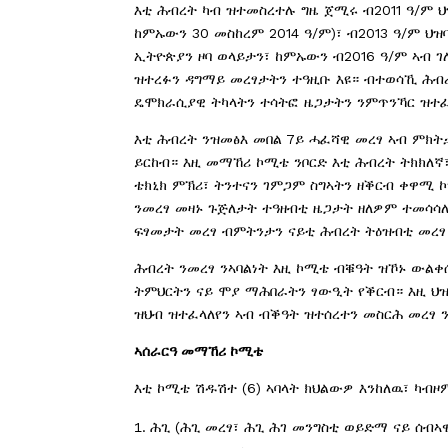
እቲ ሕብረት ካብ ዝተመስረተሉ ግዜ ጀሚሩ ብ2011 ዓ/ም ህዝ
ከምኡውን 30 መስከረም 2014 ዓ/ም)፣ ብ2013 ዓ/ም ህ
ኢትዮጵያን ዞባ ወላይታን፣ ከምኡውን ብ2016 ዓ/ም ኣብ 
ዝተረፉን ዳግማይ መረፃታትን ተዓዚቡ እዩ። ብተወሳኺ ሕብረ
ዴሞክራሲያዊ ትካላትን ተሳትፎ ዜጋታትን ንምጥንኻር ዝተፈ
እቲ ሕብረት ንዝመፅእ መበል 7ይ ሓፈሻዊ መረፃ ኣብ ምክት
ይርከብ። እዚ መማኸሪ ኮሚቴ ንቦርድ እቲ ሕብረት ትክክለኛ፣
ቴክኒክ ምኽሪ፣ ትንተናን ገምጋም ስግኣትን ዘቕርብ ቀዋሚ ኮ
ንመረፃ መዛኑ ጉጅለታት ተዓዘብቲ ዜጋታት ዘለዎም ተመሳሳ
ፍፃመታት መረፃ ብምትንታን ናይቲ ሕብረት ትዕዝብቲ መረፃ
ሕብረት ንመረፃ ንኣባልነት እዚ ኮሚቴ ብቑዓት ዝኾኑ ውልቀ
ትምህርትን ናይ ሞያ ማሕበራትን ፃውዒት የቕርብ። እዚ ህዝ
ዝህብ ዝተፈላለየን ኣብ ብቕዓት ዝተሰረተን መስርሕ መረፃ ን
ኣሰራርዓ
መማኸሪ
ኮሚቴ
እቲ ኮሚቴ ሽዱሽተ (6) ኣባላት ክህልውዎ እንከለዉ፣ ካብዞ
ሕጊ (ሕጊ መረፃ፣ ሕጊ ሕገ መንግስቲ ወይድማ ናይ ሰብኣ