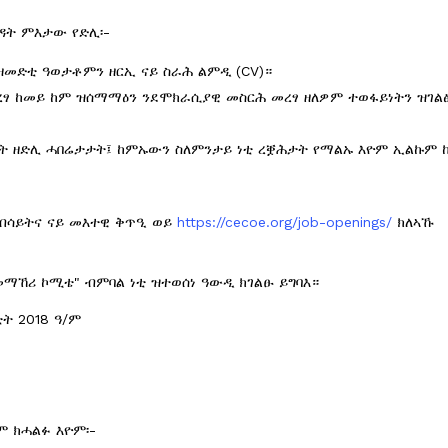
ነዳት ምእታው የድሊ፡-
መድቲ ዓወታቶምን ዘርኢ ናይ ስራሕ ልምዲ (CV)።
ፃ ከመይ ከም ዝሰማማዕን ንደሞክራሲያዊ መስርሕ መረፃ ዘለዎም ተወፋይነትን ዝገልፅ
ያት ዘድሊ ሓበሬታታት፤ ከምኡውን ስለምንታይ ነቲ ረቛሕታት የማልኡ እዮም ኢልኩም 
ብሳይትና ናይ መእተዊ ቅጥዒ ወይ
https://cecoe.org/job-openings/
ክለኣኹ
ማኸሪ ኮሚቴ" ብምባል ነቲ ዝተወሰነ ዓውዲ ክገልፁ ይግባእ።
ት 2018 ዓ/ም
 ክሓልፉ እዮም፡-